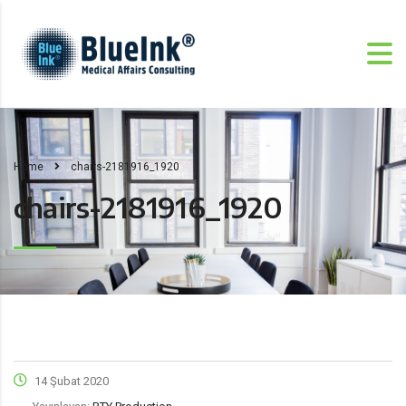
Home
chairs-2181916_1920
chairs-2181916_1920
14 Şubat 2020