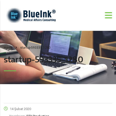
Home
startup-593335_1280
startup-593335_1280
14 Şubat 2020